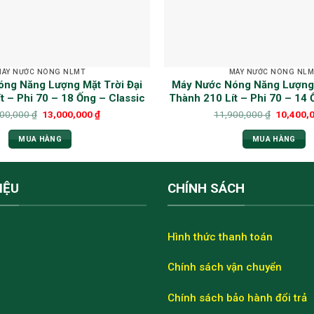
MÁY NƯỚC NÓNG NLMT
MÁY NƯỚC NÓNG NLM
ng Năng Lượng Mặt Trời Đại
Máy Nước Nóng Năng Lượng 
t – Phi 70 – 18 Ống – Classic
Thành 210 Lít – Phi 70 – 14 
600,000
₫
13,000,000
₫
11,900,000
₫
10,400,
MUA HÀNG
MUA HÀNG
IỆU
CHÍNH SÁCH
Hình thức thanh toán
Chính sách vận chuyển
Chính sách bảo hành đổi trả