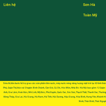
Liên hệ
Sơn Hà
Toàn Mỹ
Siêu thị bồn bước hỗ trợ giao các sản phẩm bồn nước, máy nước nóng năng lượng mặt trời tại 63 tỉnh thàn
Phú, Quận Thủ Đức và 5 huyện: Bình Chánh, Cần Giờ, Củ Chi, Hóc Môn, Nhà Bè. Hà Nội bao gồm: 12 Quận:
Anh, Gia Lâm, Hoài Đức, Mê Linh, Mỹ Đức, Phú Xuyên, Quốc Oai, Sóc Sơn, Thạch Thất, Thanh Oai, Thường 
Đồng Tháp, Gia Lai, Hà Giang, Hà Nam, Hà Tĩnh, Hải Dương, Hậu Giang, Hòa Bình, Hưng Yên, Khánh Hòa
Ninh, Thái Bình, Thái Nguyê