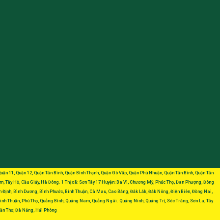
, Quận 11, Quận 12, Quận Tân Bình, Quận Bình Thạnh, Quận Gò Vấp, Quận Phú Nhuận, Quận Tân Bình, Quận Tân
, Tây Hồ, Cầu Giấy, Hà Đông. 1 Thị xã: Sơn Tây 17 Huyện: Ba Vì, Chương Mỹ, Phúc Thọ, Đan Phượng, Đông
nh Định, Bình Dương, Bình Phước, Bình Thuận, Cà Mau, Cao Bằng, Đắk Lắk, Đắk Nông, Điện Biên, Đồng Nai,
nh Thuận, Phú Thọ, Quảng Bình, Quảng Nam, Quảng Ngãi. Quảng Ninh, Quảng Trị, Sóc Trăng, Sơn La, Tây
 Cần Thơ, Đà Nẵng, Hải Phòng