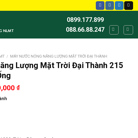
0899.177.899
088.66.88.247
G NLMT
MT
/
MÁY NƯỚC NÓNG NĂNG LƯỢNG MẶT TRỜI ĐẠI THÀNH
ng Lượng Mặt Trời Đại Thành 215
 Ống
0,000
₫
ành