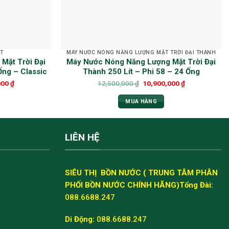
T
MÁY NƯỚC NÓNG NĂNG LƯỢNG MẶT TRỜI ĐẠI THÀNH
Mặt Trời Đại
Máy Nước Nóng Năng Lượng Mặt Trời Đại
Ống – Classic
Thành 250 Lít – Phi 58 – 24 Ống
000
₫
12,500,000
₫
10,900,000
₫
MUA HÀNG
LIÊN HỆ
SIÊU THỊ BỒN NƯỚC ( TRUNG TÂM PHÂN
PHỐI BỒN NƯỚC CHÍNH HÃNG)
Tổng Đài:
088.6688.247
Di Động:
088.6688.247