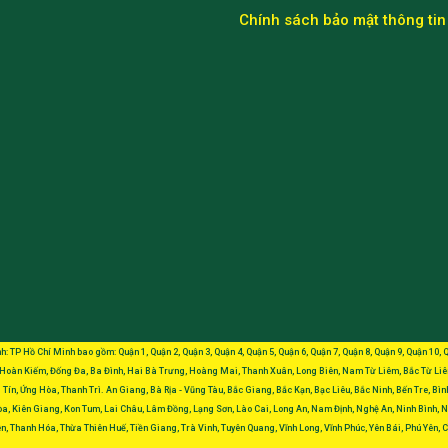
Chính sách bảo mật thông tin
h: TP Hồ Chí Minh bao gồm: Quận 1, Quận 2, Quận 3, Quận 4, Quận 5, Quận 6, Quận 7, Quận 8, Quận 9, Quận 10
 Hoàn Kiếm, Đống Đa, Ba Đình, Hai Bà Trưng, Hoàng Mai, Thanh Xuân, Long Biên, Nam Từ Liêm, Bắc Từ Liêm
Tín, Ứng Hòa, Thanh Trì. An Giang, Bà Rịa - Vũng Tàu, Bắc Giang, Bắc Kạn, Bạc Liêu, Bắc Ninh, Bến Tre, Bì
, Kiên Giang, Kon Tum, Lai Châu, Lâm Đồng, Lạng Sơn, Lào Cai, Long An, Nam Định, Nghệ An, Ninh Bình, Ni
n, Thanh Hóa, Thừa Thiên Huế, Tiền Giang, Trà Vinh, Tuyên Quang, Vĩnh Long, Vĩnh Phúc, Yên Bái, Phú Yên,