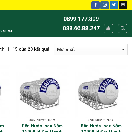
0899.177.899
088.66.88.247
G NLMT
 thị 1–15 của 23 kết quả
BỒN NƯỚC INOX
BỒN NƯỚC INOX
ằm
Bồn Nước Inox Nằm
Bồn Nước Inox Nằm
nh
15000 lít Đại Thành
12000 lít Đại Thành