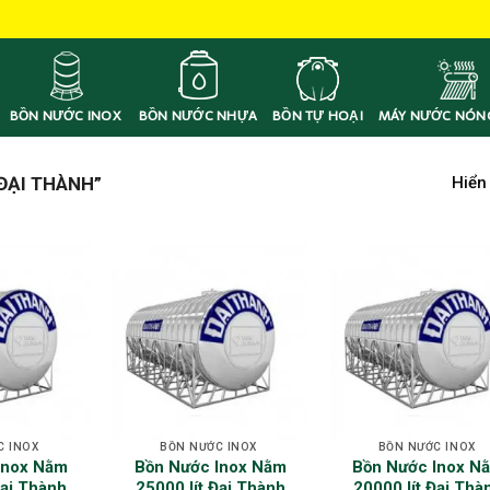
BỒN NƯỚC INOX
BỒN NƯỚC NHỰA
BỒN TỰ HOẠI
MÁY NƯỚC NÓN
Hiển
ĐẠI THÀNH”
C INOX
BỒN NƯỚC INOX
BỒN NƯỚC INOX
Inox Nằm
Bồn Nước Inox Nằm
Bồn Nước Inox N
Đại Thành
25000 lít Đại Thành
20000 lít Đại Thà