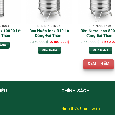
C INOX
BỒN NƯỚC INOX
BỒN NƯỚC INOX
x 10000 Lít
Bồn Nước Inox 310 Lít
Bồn Nước Inox 500 
i Thành
Đứng Đại Thành
đứng Đại Thành
2,350,000
₫
2,150,000
₫
2,750,000
₫
2,550,0
HÀNG
MUA HÀNG
MUA HÀNG
XEM THÊM
IỆU
CHÍNH SÁCH
Hình thức thanh toán