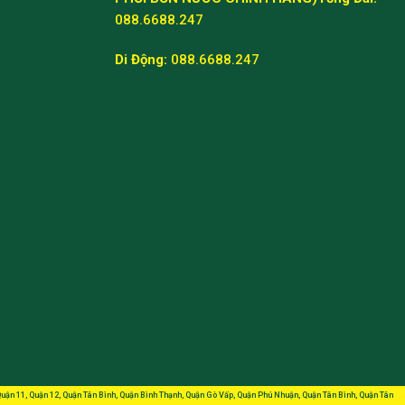
088.6688.247
Di Động:
088.6688.247
, Quận 11, Quận 12, Quận Tân Bình, Quận Bình Thạnh, Quận Gò Vấp, Quận Phú Nhuận, Quận Tân Bình, Quận Tân