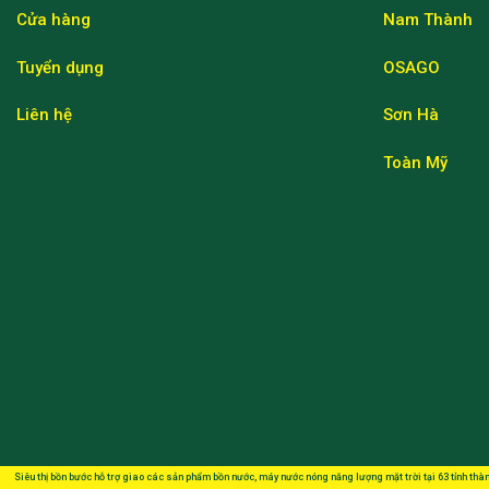
Cửa hàng
Nam Thành
Tuyển dụng
OSAGO
Liên hệ
Sơn Hà
Toàn Mỹ
Siêu thị bồn bước hỗ trợ giao các sản phẩm bồn nước, máy nước nóng năng lượng mặt trời tại 63 tỉnh thàn