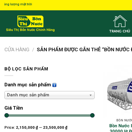
Skip
ợng mặt trời
to
content
TRANG CHỦ
CỬA HÀNG
/
SẢN PHẨM ĐƯỢC GẮN THẺ “BỒN NƯỚC 
BỘ LỌC SẢN PHẨM
Danh mục sản phẩm
Danh mục sản phẩm
Giá Tiền
BỒN NƯỚ
Bồn Nước 
Price:
2,150,000 ₫
—
23,500,000 ₫
30000 lít 