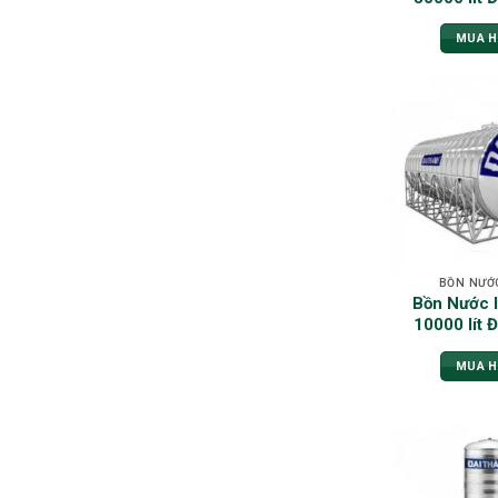
MUA 
BỒN NƯỚ
Bồn Nước 
10000 lít 
MUA 