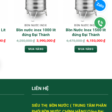
BỒN NƯỚC INOX
BỒN NƯỚC INOX
Lít
Bồn nước inox 1000 lít
Bồn Nước Inox 1500 lít
đứng Đại Thành
đứng Đại Thành
00
₫
4,250,000
₫
3,990,000
₫
6,475,000
₫
6,150,000
₫
MUA HÀNG
MUA HÀNG
LIÊN HỆ
SIÊU THỊ BỒN NƯỚC ( TRUNG TÂM PHÂN
PHỐI BỒN NƯỚC CHÍNH HÃNG)
Tổng Đài: