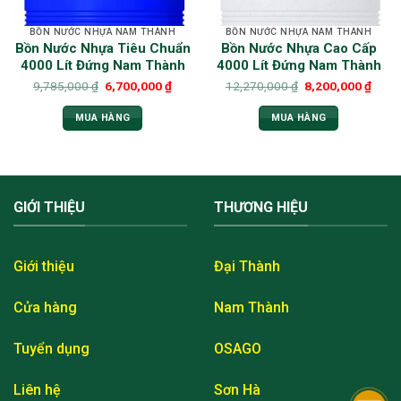
BỒN NƯỚC NHỰA NAM THÀNH
BỒN NƯỚC NHỰA NAM THÀNH
Bồn Nước Nhựa Tiêu Chuẩn
Bồn Nước Nhựa Cao Cấp
4000 Lít Đứng Nam Thành
4000 Lít Đứng Nam Thành
9,785,000
₫
6,700,000
₫
12,270,000
₫
8,200,000
₫
MUA HÀNG
MUA HÀNG
GIỚI THIỆU
THƯƠNG HIỆU
Giới thiệu
Đại Thành
Cửa hàng
Nam Thành
Tuyển dụng
OSAGO
Liên hệ
Sơn Hà