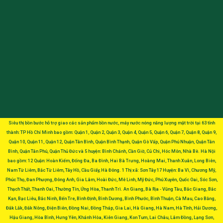
Siêu thị bồn bước hỗ trợ giao các sản phẩm bồn nước, máy nước nóng năng lượng mặt trời tại 63 tỉnh
thành: TP Hồ Chí Minh bao gồm: Quận 1, Quận 2, Quận 3, Quận 4, Quận 5, Quận 6, Quận 7, Quận 8, Quận 9,
Quận 10, Quận 11, Quận 12, Quận Tân Bình, Quận Bình Thạnh, Quận Gò Vấp, Quận Phú Nhuận, Quận Tân
Bình, Quận Tân Phú, Quận Thủ Đức và 5 huyện: Bình Chánh, Cần Giờ, Củ Chi, Hóc Môn, Nhà Bè. Hà Nội
bao gồm: 12 Quận: Hoàn Kiếm, Đống Đa, Ba Đình, Hai Bà Trưng, Hoàng Mai, Thanh Xuân, Long Biên,
Nam Từ Liêm, Bắc Từ Liêm, Tây Hồ, Cầu Giấy, Hà Đông. 1 Thị xã: Sơn Tây 17 Huyện: Ba Vì, Chương Mỹ,
Phúc Thọ, Đan Phượng, Đông Anh, Gia Lâm, Hoài Đức, Mê Linh, Mỹ Đức, Phú Xuyên, Quốc Oai, Sóc Sơn,
Thạch Thất, Thanh Oai, Thường Tín, Ứng Hòa, Thanh Trì. An Giang, Bà Rịa - Vũng Tàu, Bắc Giang, Bắc
Kạn, Bạc Liêu, Bắc Ninh, Bến Tre, Bình Định, Bình Dương, Bình Phước, Bình Thuận, Cà Mau, Cao Bằng,
Đắk Lắk, Đắk Nông, Điện Biên, Đồng Nai, Đồng Tháp, Gia Lai, Hà Giang, Hà Nam, Hà Tĩnh, Hải Dương,
Hậu Giang, Hòa Bình, Hưng Yên, Khánh Hòa, Kiên Giang, Kon Tum, Lai Châu, Lâm Đồng, Lạng Sơn,