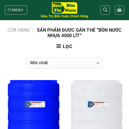
Skip
to
MENU
content
CỬA HÀNG
/
SẢN PHẨM ĐƯỢC GẮN THẺ “BỒN NƯỚC
NHỰA 4000 LÍT”
LỌC