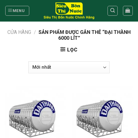
Skip
to
MENU
content
CỬA HÀNG
/
SẢN PHẨM ĐƯỢC GẮN THẺ “ĐẠI THÀNH
6000 LÍT”
LỌC