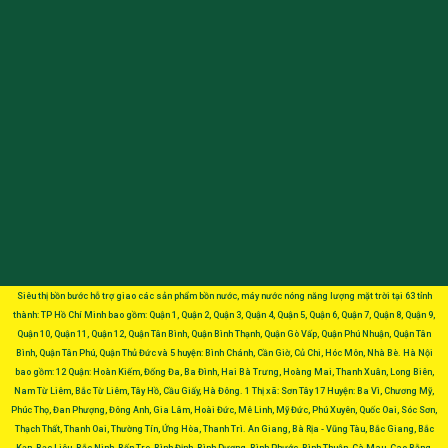
Siêu thị bồn bước hỗ trợ giao các sản phẩm bồn nước, máy nước nóng năng lượng mặt trời tại 63 tỉnh
thành: TP Hồ Chí Minh bao gồm: Quận 1, Quận 2, Quận 3, Quận 4, Quận 5, Quận 6, Quận 7, Quận 8, Quận 9,
Quận 10, Quận 11, Quận 12, Quận Tân Bình, Quận Bình Thạnh, Quận Gò Vấp, Quận Phú Nhuận, Quận Tân
Bình, Quận Tân Phú, Quận Thủ Đức và 5 huyện: Bình Chánh, Cần Giờ, Củ Chi, Hóc Môn, Nhà Bè. Hà Nội
bao gồm: 12 Quận: Hoàn Kiếm, Đống Đa, Ba Đình, Hai Bà Trưng, Hoàng Mai, Thanh Xuân, Long Biên,
Nam Từ Liêm, Bắc Từ Liêm, Tây Hồ, Cầu Giấy, Hà Đông. 1 Thị xã: Sơn Tây 17 Huyện: Ba Vì, Chương Mỹ,
Phúc Thọ, Đan Phượng, Đông Anh, Gia Lâm, Hoài Đức, Mê Linh, Mỹ Đức, Phú Xuyên, Quốc Oai, Sóc Sơn,
Thạch Thất, Thanh Oai, Thường Tín, Ứng Hòa, Thanh Trì. An Giang, Bà Rịa - Vũng Tàu, Bắc Giang, Bắc
Kạn, Bạc Liêu, Bắc Ninh, Bến Tre, Bình Định, Bình Dương, Bình Phước, Bình Thuận, Cà Mau, Cao Bằng,