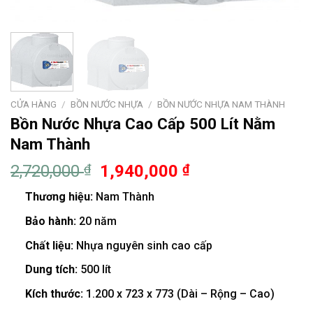
CỬA HÀNG
/
BỒN NƯỚC NHỰA
/
BỒN NƯỚC NHỰA NAM THÀNH
Bồn Nước Nhựa Cao Cấp 500 Lít Nằm
Nam Thành
2,720,000
₫
1,940,000
₫
Thương hiệu:
Nam Thành
Bảo hành:
20 năm
Chất liệu:
Nhựa nguyên sinh cao cấp
Dung tích:
500 lít
Kích thước:
1.200 x 723 x 773 (Dài – Rộng – Cao)