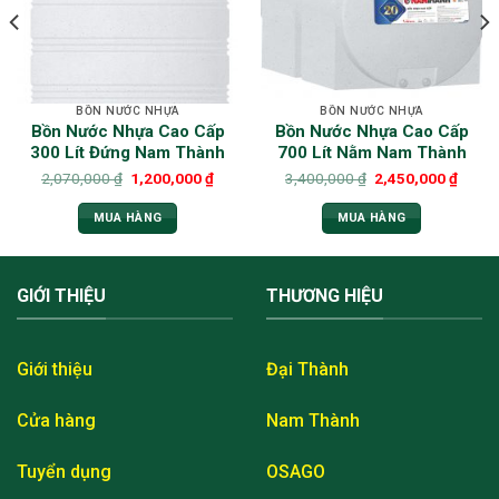
BỒN NƯỚC NHỰA
BỒN NƯỚC NHỰA
Bồn Nước Nhựa Cao Cấp
Bồn Nước Nhựa Cao Cấp
300 Lít Đứng Nam Thành
700 Lít Nằm Nam Thành
2,070,000
₫
1,200,000
₫
3,400,000
₫
2,450,000
₫
MUA HÀNG
MUA HÀNG
GIỚI THIỆU
THƯƠNG HIỆU
Giới thiệu
Đại Thành
Cửa hàng
Nam Thành
Tuyển dụng
OSAGO