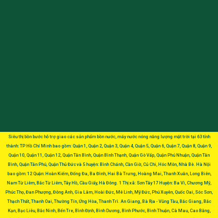
Siêu thị bồn bước hỗ trợ giao các sản phẩm bồn nước, máy nước nóng năng lượng mặt trời tại 63 tỉnh
thành: TP Hồ Chí Minh bao gồm: Quận 1, Quận 2, Quận 3, Quận 4, Quận 5, Quận 6, Quận 7, Quận 8, Quận 9,
Quận 10, Quận 11, Quận 12, Quận Tân Bình, Quận Bình Thạnh, Quận Gò Vấp, Quận Phú Nhuận, Quận Tân
Bình, Quận Tân Phú, Quận Thủ Đức và 5 huyện: Bình Chánh, Cần Giờ, Củ Chi, Hóc Môn, Nhà Bè. Hà Nội
bao gồm: 12 Quận: Hoàn Kiếm, Đống Đa, Ba Đình, Hai Bà Trưng, Hoàng Mai, Thanh Xuân, Long Biên,
Nam Từ Liêm, Bắc Từ Liêm, Tây Hồ, Cầu Giấy, Hà Đông. 1 Thị xã: Sơn Tây 17 Huyện: Ba Vì, Chương Mỹ,
Phúc Thọ, Đan Phượng, Đông Anh, Gia Lâm, Hoài Đức, Mê Linh, Mỹ Đức, Phú Xuyên, Quốc Oai, Sóc Sơn,
Thạch Thất, Thanh Oai, Thường Tín, Ứng Hòa, Thanh Trì. An Giang, Bà Rịa - Vũng Tàu, Bắc Giang, Bắc
Kạn, Bạc Liêu, Bắc Ninh, Bến Tre, Bình Định, Bình Dương, Bình Phước, Bình Thuận, Cà Mau, Cao Bằng,