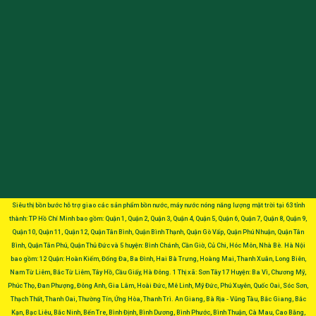
Siêu thị bồn bước hỗ trợ giao các sản phẩm bồn nước, máy nước nóng năng lượng mặt trời tại 63 tỉnh
thành: TP Hồ Chí Minh bao gồm: Quận 1, Quận 2, Quận 3, Quận 4, Quận 5, Quận 6, Quận 7, Quận 8, Quận 9,
Quận 10, Quận 11, Quận 12, Quận Tân Bình, Quận Bình Thạnh, Quận Gò Vấp, Quận Phú Nhuận, Quận Tân
Bình, Quận Tân Phú, Quận Thủ Đức và 5 huyện: Bình Chánh, Cần Giờ, Củ Chi, Hóc Môn, Nhà Bè. Hà Nội
bao gồm: 12 Quận: Hoàn Kiếm, Đống Đa, Ba Đình, Hai Bà Trưng, Hoàng Mai, Thanh Xuân, Long Biên,
Nam Từ Liêm, Bắc Từ Liêm, Tây Hồ, Cầu Giấy, Hà Đông. 1 Thị xã: Sơn Tây 17 Huyện: Ba Vì, Chương Mỹ,
Phúc Thọ, Đan Phượng, Đông Anh, Gia Lâm, Hoài Đức, Mê Linh, Mỹ Đức, Phú Xuyên, Quốc Oai, Sóc Sơn,
Thạch Thất, Thanh Oai, Thường Tín, Ứng Hòa, Thanh Trì. An Giang, Bà Rịa - Vũng Tàu, Bắc Giang, Bắc
Kạn, Bạc Liêu, Bắc Ninh, Bến Tre, Bình Định, Bình Dương, Bình Phước, Bình Thuận, Cà Mau, Cao Bằng,