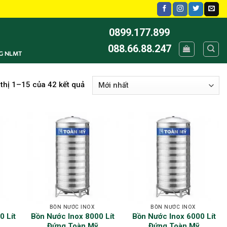
0899.177.899
088.66.88.247
G NLMT
 thị 1–15 của 42 kết quả
BỒN NƯỚC INOX
BỒN NƯỚC INOX
0 Lít
Bồn Nước Inox 8000 Lít
Bồn Nước Inox 6000 Lít
Đứng Toàn Mỹ
Đứng Toàn Mỹ