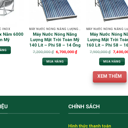
C INOX
MÁY NƯỚC NÓNG NĂNG LƯỢNG MẶT TRỜI TOÀN MỸ
ox Nằm 6000
Máy Nước Nóng Năng
Máy Nước Nóng N
àn Mỹ
Lượng Mặt Trời Toàn Mỹ
Lượng Mặt Trời Toà
140 Lít – Phi 58 – 14 Ống
160 Lít – Phi 58 – 1
HÀNG
7,200,000
₫
6,700,000
₫
7,900,000
₫
7,400,0
MUA HÀNG
MUA HÀNG
XEM THÊM
IỆU
CHÍNH SÁCH
Hình thức thanh toán