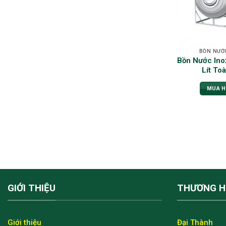
BỒN NƯỚ
Bồn Nước In
Lít To
MUA 
GIỚI THIỆU
THƯƠNG H
Giới thiệu
Đại Thành