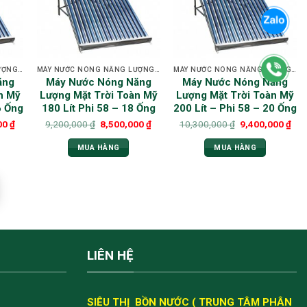
MÁY NƯỚC NÓNG NĂNG LƯỢNG MẶT TRỜI TOÀN MỸ
MÁY NƯỚC NÓNG NĂNG LƯỢNG MẶT TRỜI TOÀN MỸ
MÁY NƯỚC NÓNG NĂNG LƯỢNG MẶT TRỜI TOÀN MỸ
ăng
Máy Nước Nóng Năng
Máy Nước Nóng Năng
n Mỹ
Lượng Mặt Trời Toàn Mỹ
Lượng Mặt Trời Toàn Mỹ
6 Ống
180 Lít Phi 58 – 18 Ống
200 Lít – Phi 58 – 20 Ống
00
₫
9,200,000
₫
8,500,000
₫
10,300,000
₫
9,400,000
₫
MUA HÀNG
MUA HÀNG
LIÊN HỆ
SIÊU THỊ BỒN NƯỚC ( TRUNG TÂM PHÂN