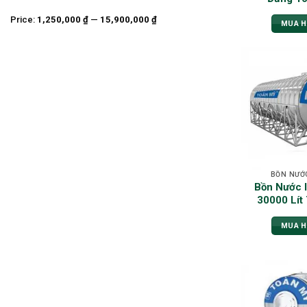
Price:
1,250,000 ₫
—
15,900,000 ₫
MUA 
BỒN NƯỚ
Bồn Nước 
30000 Lít
MUA 