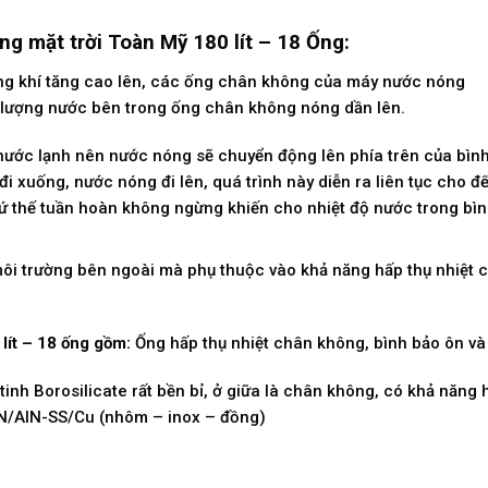
g mặt trời Toàn Mỹ 180 lít – 18 Ống:
hông khí tăng cao lên, các ống chân không của máy nước nóng
n lượng nước bên trong ống chân không nóng dần lên.
 nước lạnh nên nước nóng sẽ chuyển động lên phía trên của bìn
đi xuống, nước nóng đi lên, quá trình này diễn ra liên tục cho đế
 cứ thế tuần hoàn không ngừng khiến cho nhiệt độ nước trong bìn
ôi trường bên ngoài mà phụ thuộc vào khả năng hấp thụ nhiệt củ
lít – 18 ống gồm:
Ống hấp thụ nhiệt chân không, bình bảo ôn và
tinh Borosilicate rất bền bỉ, ở giữa là chân không, có khả năng 
N/AIN-SS/Cu (nhôm – inox – đồng)