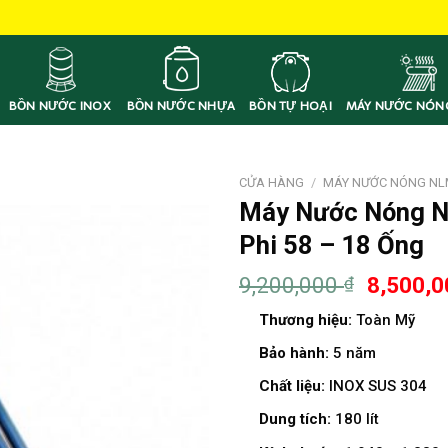
ực Sốc cho các mặt hàng bồn nước, máy nước nóng năng lượng mặt trời
BỒN NƯỚC INOX
BỒN NƯỚC NHỰA
BỒN TỰ HOẠI
MÁY NƯỚC NÓN
CỬA HÀNG
/
MÁY NƯỚC NÓNG NL
Máy Nước Nóng Nă
Phi 58 – 18 Ống
9,200,000
8,500,
₫
Thương hiệu:
Toàn Mỹ
Bảo hành:
5 năm
Chất liệu:
INOX SUS 304
Dung tích:
180 lít