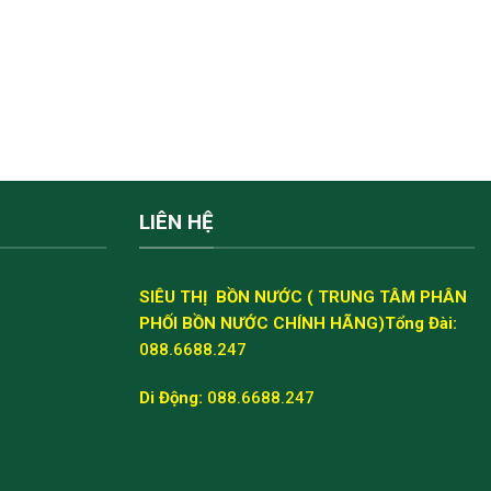
LIÊN HỆ
SIÊU THỊ BỒN NƯỚC ( TRUNG TÂM PHÂN
PHỐI BỒN NƯỚC CHÍNH HÃNG)
Tổng Đài:
088.6688.247
Di Động:
088.6688.247