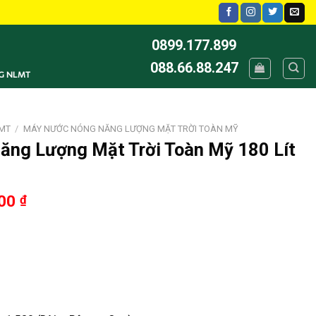
0899.177.899
088.66.88.247
G NLMT
MT
/
MÁY NƯỚC NÓNG NĂNG LƯỢNG MẶT TRỜI TOÀN MỸ
ng Lượng Mặt Trời Toàn Mỹ 180 Lít
000
₫