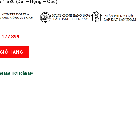
x 1.580 (Dài – Rộng – Cao)
.177.899
ời Toàn Mỹ 180 Lít Phi 58 - 18 Ống số lượng
GIỎ HÀNG
g Mặt Trời Toàn Mỹ