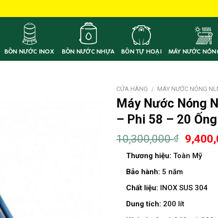
BỒN NƯỚC INOX
BỒN NƯỚC NHỰA
BỒN TỰ HOẠI
MÁY NƯỚC NÓN
CỬA HÀNG
/
MÁY NƯỚC NÓNG NL
Máy Nước Nóng Nă
– Phi 58 – 20 Ống
10,300,000
9,400
₫
Thương hiệu:
Toàn Mỹ
Bảo hành:
5 năm
Chất liệu:
INOX SUS 304
Dung tích:
200 lít