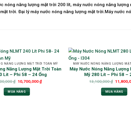
c nóng năng lượng mặt trời 200 lít, máy nước nóng năng lượng 
t trời. Đại lý máy nước nóng năng lượng mặt trời.Máy nước nó
G NĂNG LƯỢNG MẶT TRỜI TOÀN MỸ
MÁY NƯỚC NÓNG NĂNG LƯỢNG MẶT
ng Năng Lượng Mặt Trời Toàn
Máy Nước Nóng Năng Lượng M
 Lít – Phi 58 – 24 Ống
Mỹ 280 Lít – Phi 58 –
700,000
₫
10,700,000
₫
13,100,000
₫
11,800,
MUA HÀNG
MUA HÀNG