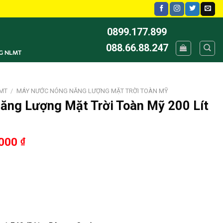
0899.177.899
088.66.88.247
G NLMT
MT
/
MÁY NƯỚC NÓNG NĂNG LƯỢNG MẶT TRỜI TOÀN MỸ
ng Lượng Mặt Trời Toàn Mỹ 200 Lít
,000
₫