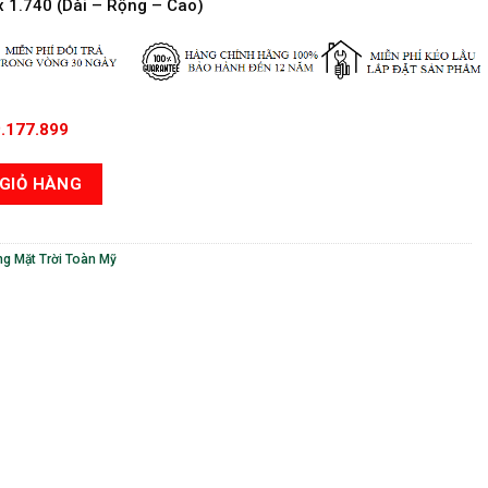
x 1.740 (Dài – Rộng – Cao)
.177.899
ời Toàn Mỹ 200 Lít - Phi 58 - 20 Ống số lượng
GIỎ HÀNG
g Mặt Trời Toàn Mỹ