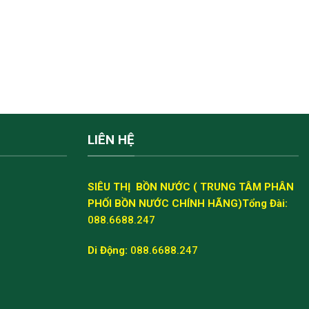
LIÊN HỆ
SIÊU THỊ BỒN NƯỚC ( TRUNG TÂM PHÂN
PHỐI BỒN NƯỚC CHÍNH HÃNG)
Tổng Đài:
088.6688.247
Di Động:
088.6688.247