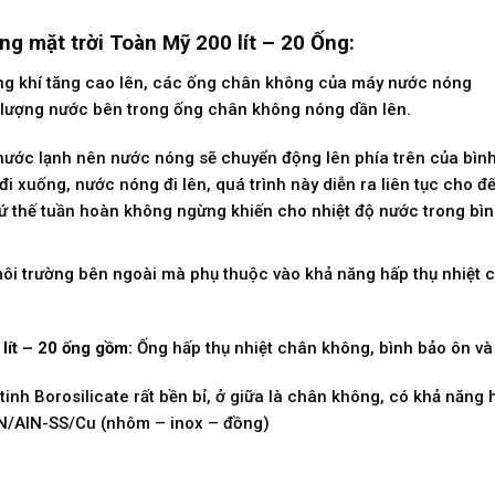
g mặt trời Toàn Mỹ 200 lít – 20 Ống:
hông khí tăng cao lên, các ống chân không của máy nước nóng
n lượng nước bên trong ống chân không nóng dần lên.
 nước lạnh nên nước nóng sẽ chuyển động lên phía trên của bìn
đi xuống, nước nóng đi lên, quá trình này diễn ra liên tục cho đế
 cứ thế tuần hoàn không ngừng khiến cho nhiệt độ nước trong bìn
ôi trường bên ngoài mà phụ thuộc vào khả năng hấp thụ nhiệt củ
lít – 20 ống gồm:
Ống hấp thụ nhiệt chân không, bình bảo ôn và
tinh Borosilicate rất bền bỉ, ở giữa là chân không, có khả năng 
N/AIN-SS/Cu (nhôm – inox – đồng)