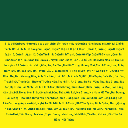
Siêu thị bồn bước hỗ trợ giao các sản phẩm bồn nước, máy nước nóng năng lượng mặt trời tại 63 tỉnh
thành: TP Hồ Chí Minh bao gồm: Quận 1, Quận 2, Quận 3, Quận 4, Quận 5, Quận 6, Quận 7, Quận 8, Quận 9,
Quận 10, Quận 11, Quận 12, Quận Tân Bình, Quận Bình Thạnh, Quận Gò Vấp, Quận Phú Nhuận, Quận Tân
Bình, Quận Tân Phú, Quận Thủ Đức và 5 huyện: Bình Chánh, Cần Giờ, Củ Chi, Hóc Môn, Nhà Bè. Hà Nội
bao gồm: 12 Quận: Hoàn Kiếm, Đống Đa, Ba Đình, Hai Bà Trưng, Hoàng Mai, Thanh Xuân, Long Biên,
Nam Từ Liêm, Bắc Từ Liêm, Tây Hồ, Cầu Giấy, Hà Đông. 1 Thị xã: Sơn Tây 17 Huyện: Ba Vì, Chương Mỹ,
Phúc Thọ, Đan Phượng, Đông Anh, Gia Lâm, Hoài Đức, Mê Linh, Mỹ Đức, Phú Xuyên, Quốc Oai, Sóc Sơn,
Thạch Thất, Thanh Oai, Thường Tín, Ứng Hòa, Thanh Trì. An Giang, Bà Rịa - Vũng Tàu, Bắc Giang, Bắc
Kạn, Bạc Liêu, Bắc Ninh, Bến Tre, Bình Định, Bình Dương, Bình Phước, Bình Thuận, Cà Mau, Cao Bằng,
Đắk Lắk, Đắk Nông, Điện Biên, Đồng Nai, Đồng Tháp, Gia Lai, Hà Giang, Hà Nam, Hà Tĩnh, Hải Dương,
Hậu Giang, Hòa Bình, Hưng Yên, Khánh Hòa, Kiên Giang, Kon Tum, Lai Châu, Lâm Đồng, Lạng Sơn,
Lào Cai, Long An, Nam Định, Nghệ An, Ninh Bình, Ninh Thuận, Phú Thọ, Quảng Bình, Quảng Nam, Quảng
Ngãi. Quảng Ninh, Quảng Trị, Sóc Trăng, Sơn La, Tây Ninh, Thái Bình, Thái Nguyên, Thanh Hóa, Thừa
Thiên Huế, Tiền Giang, Trà Vinh, Tuyên Quang, Vĩnh Long, Vĩnh Phúc, Yên Bái, Phú Yên, Cần Thơ, Đà
Nẵng, Hải Phòng