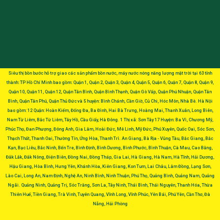
Siêu thị bồn bước hỗ trợ giao các sản phẩm bồn nước, máy nước nóng năng lượng mặt trời tại 63 tỉnh
thành: TP Hồ Chí Minh bao gồm: Quận 1, Quận 2, Quận 3, Quận 4, Quận 5, Quận 6, Quận 7, Quận 8, Quận 9,
Quận 10, Quận 11, Quận 12, Quận Tân Bình, Quận Bình Thạnh, Quận Gò Vấp, Quận Phú Nhuận, Quận Tân
Bình, Quận Tân Phú, Quận Thủ Đức và 5 huyện: Bình Chánh, Cần Giờ, Củ Chi, Hóc Môn, Nhà Bè. Hà Nội
bao gồm: 12 Quận: Hoàn Kiếm, Đống Đa, Ba Đình, Hai Bà Trưng, Hoàng Mai, Thanh Xuân, Long Biên,
Nam Từ Liêm, Bắc Từ Liêm, Tây Hồ, Cầu Giấy, Hà Đông. 1 Thị xã: Sơn Tây 17 Huyện: Ba Vì, Chương Mỹ,
Phúc Thọ, Đan Phượng, Đông Anh, Gia Lâm, Hoài Đức, Mê Linh, Mỹ Đức, Phú Xuyên, Quốc Oai, Sóc Sơn,
Thạch Thất, Thanh Oai, Thường Tín, Ứng Hòa, Thanh Trì. An Giang, Bà Rịa - Vũng Tàu, Bắc Giang, Bắc
Kạn, Bạc Liêu, Bắc Ninh, Bến Tre, Bình Định, Bình Dương, Bình Phước, Bình Thuận, Cà Mau, Cao Bằng,
Đắk Lắk, Đắk Nông, Điện Biên, Đồng Nai, Đồng Tháp, Gia Lai, Hà Giang, Hà Nam, Hà Tĩnh, Hải Dương,
Hậu Giang, Hòa Bình, Hưng Yên, Khánh Hòa, Kiên Giang, Kon Tum, Lai Châu, Lâm Đồng, Lạng Sơn,
Lào Cai, Long An, Nam Định, Nghệ An, Ninh Bình, Ninh Thuận, Phú Thọ, Quảng Bình, Quảng Nam, Quảng
Ngãi. Quảng Ninh, Quảng Trị, Sóc Trăng, Sơn La, Tây Ninh, Thái Bình, Thái Nguyên, Thanh Hóa, Thừa
Thiên Huế, Tiền Giang, Trà Vinh, Tuyên Quang, Vĩnh Long, Vĩnh Phúc, Yên Bái, Phú Yên, Cần Thơ, Đà
Nẵng, Hải Phòng