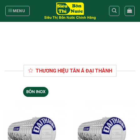
Skip
to
MENU
content
THƯƠNG HIỆU TÂN Á ĐẠI THÀNH
BỒN INOX
BỒN NHỰA
MÁY NƯỚC NÓNG